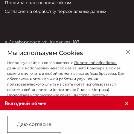
Правила пользования сайтом
Согласие на обработку персональных данных
в Симферополе, ул. Киевская, 187
Мы используем Cookies
Продажи
Сервис
8 (978) 835-38-35
8 (978 ) 836-08-08
Используя сайт, вы соглашаетесь с
Политикой обработки
данных
и использованием cookies вашего браузера. Cookies
можно отключить в любой момент в настройках браузера. Для
обеспечения оптимальной работы и улучшения
пользовательского опыта на сайте могут использоваться
системы веб-аналитики (в том числе Яндекс.Метрика).
Продолжая использование сайта, Вы соглашаетесь с
применением указанных технологий и размещением cookie-
Выгодный обмен
файлов.
© 2026
© АВТОРИТЕТ-М
Даю согласие