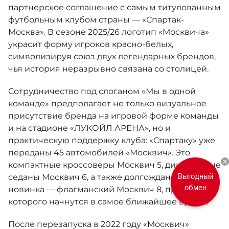
Москвич 6
партнерское соглашение с самым титулованным
Яркий динамичный седан
футбольным клубом страны — «Спартак-
от 2 237 000 ₽*
КОНТАКТЫ
Москва». В сезоне 2025/26 логотип «Москвича»
Спецпредложения
Моторное масло
украсит форму игроков красно-белых,
символизируя союз двух легендарных брендов,
АКСЕССУАРЫ
чья история неразрывно связана со столицей.
Калькулятор трейд-ин
Москвич 3 с ручным
управлением (РУ)
Сотрудничество под слоганом «Мы в одной
Кроссовер, создающий равные
команде» предполагает не только визуальное
возможности
Страховые программы
присутствие бренда на игровой форме команды
от 2 069 000 ₽*
и на стадионе «ЛУКОЙЛ АРЕНА», но и
практическую поддержку клуба: «Спартаку» уже
Москвич 8
переданы 45 автомобилей «Москвич». Это
Практичный семиместный
компактные кроссоверы Москвич 5, динамичные
кроссовер
Выгодный
седаны Москвич 6, а также долгожданная
от 3 125 000 ₽*
обмен
новинка — флагманский Москвич 8, продажи
которого начнутся в самое ближайшее время.
После перезапуска в 2022 году «Москвич»